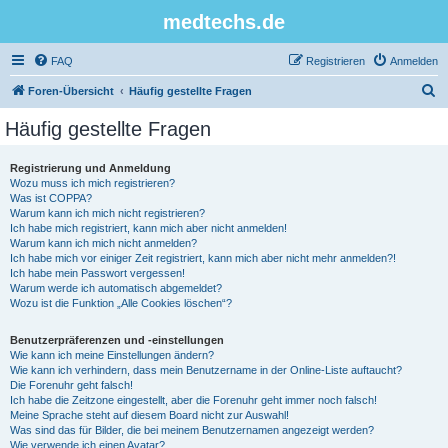
medtechs.de
FAQ
Registrieren
Anmelden
S
Foren-Übersicht
Häufig gestellte Fragen
u
Häufig gestellte Fragen
c
h
Registrierung und Anmeldung
Wozu muss ich mich registrieren?
e
Was ist COPPA?
Warum kann ich mich nicht registrieren?
Ich habe mich registriert, kann mich aber nicht anmelden!
Warum kann ich mich nicht anmelden?
Ich habe mich vor einiger Zeit registriert, kann mich aber nicht mehr anmelden?!
Ich habe mein Passwort vergessen!
Warum werde ich automatisch abgemeldet?
Wozu ist die Funktion „Alle Cookies löschen“?
Benutzerpräferenzen und -einstellungen
Wie kann ich meine Einstellungen ändern?
Wie kann ich verhindern, dass mein Benutzername in der Online-Liste auftaucht?
Die Forenuhr geht falsch!
Ich habe die Zeitzone eingestellt, aber die Forenuhr geht immer noch falsch!
Meine Sprache steht auf diesem Board nicht zur Auswahl!
Was sind das für Bilder, die bei meinem Benutzernamen angezeigt werden?
Wie verwende ich einen Avatar?