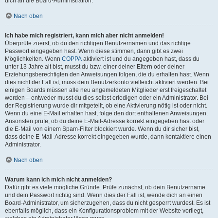
dich an die Board-Administration.
Nach oben
Ich habe mich registriert, kann mich aber nicht anmelden!
Überprüfe zuerst, ob du den richtigen Benutzernamen und das richtige
Passwort eingegeben hast. Wenn diese stimmen, dann gibt es zwei
Möglichkeiten. Wenn
COPPA
aktiviert ist und du angegeben hast, dass du
unter 13 Jahre alt bist, musst du bzw. einer deiner Eltern oder deiner
Erziehungsberechtigten den Anweisungen folgen, die du erhalten hast. Wenn
dies nicht der Fall ist, muss dein Benutzerkonto vielleicht aktiviert werden. Bei
einigen Boards müssen alle neu angemeldeten Mitglieder erst freigeschaltet
werden – entweder musst du dies selbst erledigen oder ein Administrator. Bei
der Registrierung wurde dir mitgeteilt, ob eine Aktivierung nötig ist oder nicht.
Wenn du eine E-Mail erhalten hast, folge den dort enthaltenen Anweisungen.
Ansonsten prüfe, ob du deine E-Mail-Adresse korrekt eingegeben hast oder
die E-Mail von einem Spam-Filter blockiert wurde. Wenn du dir sicher bist,
dass deine E-Mail-Adresse korrekt eingegeben wurde, dann kontaktiere einen
Administrator.
Nach oben
Warum kann ich mich nicht anmelden?
Dafür gibt es viele mögliche Gründe. Prüfe zunächst, ob dein Benutzername
und dein Passwort richtig sind. Wenn dies der Fall ist, wende dich an einen
Board-Administrator, um sicherzugehen, dass du nicht gesperrt wurdest. Es ist
ebenfalls möglich, dass ein Konfigurationsproblem mit der Website vorliegt,