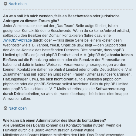
Nach oben
An wen soll ich mich wenden, falls es Beschwerden oder juristische
Anfragen zu diesem Forum gibt?
Jeder Administrator, der auf der „Das Team“-Seite aufgeführt ist, ist ein
geeigneter Kontakt für deine Beschwerde. Wenn du so keine Antwort erhältst,
solltest du den Besitzer der Domain kontaktieren (führe dazu eine
„WHOIS“-Abfrage
durch) oder — falls diese Seite bei einem kostenlosen
Webhoster wie z. B. Yahoo!, free.fr, funpic.de usw. liegt — den Support oder
den Abuse-Kontakt des betreffenden Dienstes. Bitte beachte, dass phpBB
Limited (phpBB.com) und phpBB Deutschland e. V. (phpBB.de)
absolut keinen
Einfluss
auf die Benutzung oder den oder die Benutzer der Forensoftware
haben und dafür in keiner Weise zur Verantwortung herangezogen werden
können. Kontaktiere daher nie phpBB Limited oder phpBB Deutschland e. V. in
Zusammenhang mit jeglichen juristischen Fragen (Unterlassungserklärungen,
Haftungsfragen usw.), die
sich nicht direkt
auf die Websiten phpbb.com,
phpbb.de oder die phpBB-Software selbst beziehen. Falls du phpBB Limited
oder phpBB Deutschland e. V. E-Mails schreibst, die die
Softwarenutzung
durch Dritte
betreffen, so wirst du, wenn überhaupt, höchstens eine knappe
Antwort erhalten.
Nach oben
Wie kann ich einen Administrator des Boards kontaktieren?
Alle Benutzer des Boards können das Kontaktformular nutzen, wenn die
Funktion durch die Board-Administration aktiviert wurde.
Mitglieder des Boards können zusätzlich den Link „Das Team“ verwenden.