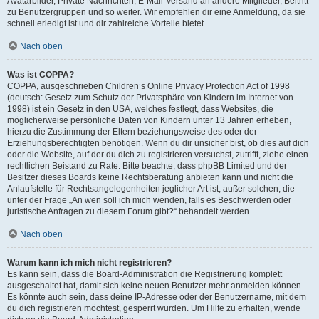
Avatarbilder, Private Nachrichten, E-Mail-Versand an andere Mitglieder, Beitritt
zu Benutzergruppen und so weiter. Wir empfehlen dir eine Anmeldung, da sie
schnell erledigt ist und dir zahlreiche Vorteile bietet.
Nach oben
Was ist COPPA?
COPPA, ausgeschrieben Children’s Online Privacy Protection Act of 1998
(deutsch: Gesetz zum Schutz der Privatsphäre von Kindern im Internet von
1998) ist ein Gesetz in den USA, welches festlegt, dass Websites, die
möglicherweise persönliche Daten von Kindern unter 13 Jahren erheben,
hierzu die Zustimmung der Eltern beziehungsweise des oder der
Erziehungsberechtigten benötigen. Wenn du dir unsicher bist, ob dies auf dich
oder die Website, auf der du dich zu registrieren versuchst, zutrifft, ziehe einen
rechtlichen Beistand zu Rate. Bitte beachte, dass phpBB Limited und der
Besitzer dieses Boards keine Rechtsberatung anbieten kann und nicht die
Anlaufstelle für Rechtsangelegenheiten jeglicher Art ist; außer solchen, die
unter der Frage „An wen soll ich mich wenden, falls es Beschwerden oder
juristische Anfragen zu diesem Forum gibt?“ behandelt werden.
Nach oben
Warum kann ich mich nicht registrieren?
Es kann sein, dass die Board-Administration die Registrierung komplett
ausgeschaltet hat, damit sich keine neuen Benutzer mehr anmelden können.
Es könnte auch sein, dass deine IP-Adresse oder der Benutzername, mit dem
du dich registrieren möchtest, gesperrt wurden. Um Hilfe zu erhalten, wende