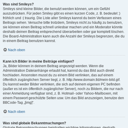
Was sind Smileys?
Smileys sind kleine Bilder, die benutzt werden können, um ein Gefühl
auszudrücken. Für jeden Smiley gibt es einen kurzen Code, z. B. bedeutet :)
fröhlich und :( traurig. Die Liste aller Smileys kannst du beim Verfassen eines
Beitrags sehen. Versuche bitte trotzdem, Smileys nicht zu häufig zu benutzen,
sie können einen Beitrag schnell unlesbar machen und ein Moderator könnte
deshalb deinen Beitrag entsprechend überarbeiten oder gar komplett löschen.
Die Board-Administration kann auch die Anzahl der Smileys begrenzen, die du
in einem Beitrag benutzen kannst.
Nach oben
Kann ich Bilder in meine Beiträge einfügen?
Ja, Bilder können in deinem Beitrag angezeigt werden. Wenn die
Administration Dateianhänge erlaubt hat, kannst du das Bild auch direkt
hochladen. Ansonsten musst du zu einem Bild verlinken, das auf einem
öffentlich zugänglichen Server liegt, z. B. http://www.domain.tld/mein-bild.gif.
Du kannst weder Bilder verlinken, die sich auf deinem eigenen PC befinden
(außer es ist ein öffentlich zugänglicher Server), noch zu Bildern, die nur nach
einer Anmeldung verfügbar sind, z. B. Hotmail- oder Yahoo-Mailboxen, mit
einem Passwort geschützte Seiten usw. Um das Bild anzuzeigen, benutze den
BBCode-Tag „[img]“.
Nach oben
Was sind globale Bekanntmachungen?
Globale Bekanntmachungen beinhalten wichtige Informationen, deshalb