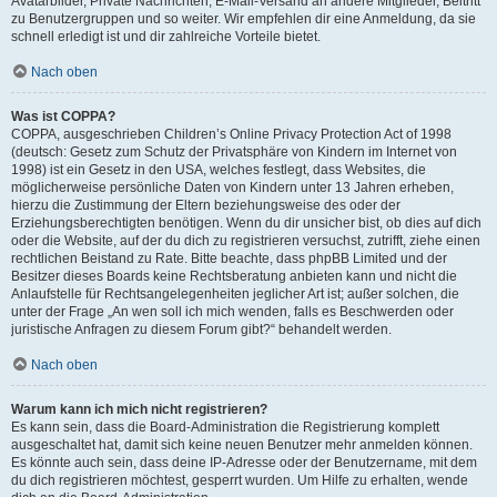
Avatarbilder, Private Nachrichten, E-Mail-Versand an andere Mitglieder, Beitritt
zu Benutzergruppen und so weiter. Wir empfehlen dir eine Anmeldung, da sie
schnell erledigt ist und dir zahlreiche Vorteile bietet.
Nach oben
Was ist COPPA?
COPPA, ausgeschrieben Children’s Online Privacy Protection Act of 1998
(deutsch: Gesetz zum Schutz der Privatsphäre von Kindern im Internet von
1998) ist ein Gesetz in den USA, welches festlegt, dass Websites, die
möglicherweise persönliche Daten von Kindern unter 13 Jahren erheben,
hierzu die Zustimmung der Eltern beziehungsweise des oder der
Erziehungsberechtigten benötigen. Wenn du dir unsicher bist, ob dies auf dich
oder die Website, auf der du dich zu registrieren versuchst, zutrifft, ziehe einen
rechtlichen Beistand zu Rate. Bitte beachte, dass phpBB Limited und der
Besitzer dieses Boards keine Rechtsberatung anbieten kann und nicht die
Anlaufstelle für Rechtsangelegenheiten jeglicher Art ist; außer solchen, die
unter der Frage „An wen soll ich mich wenden, falls es Beschwerden oder
juristische Anfragen zu diesem Forum gibt?“ behandelt werden.
Nach oben
Warum kann ich mich nicht registrieren?
Es kann sein, dass die Board-Administration die Registrierung komplett
ausgeschaltet hat, damit sich keine neuen Benutzer mehr anmelden können.
Es könnte auch sein, dass deine IP-Adresse oder der Benutzername, mit dem
du dich registrieren möchtest, gesperrt wurden. Um Hilfe zu erhalten, wende