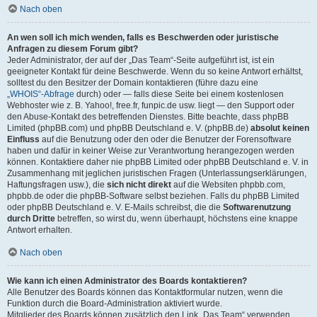
Nach oben
An wen soll ich mich wenden, falls es Beschwerden oder juristische
Anfragen zu diesem Forum gibt?
Jeder Administrator, der auf der „Das Team“-Seite aufgeführt ist, ist ein
geeigneter Kontakt für deine Beschwerde. Wenn du so keine Antwort erhältst,
solltest du den Besitzer der Domain kontaktieren (führe dazu eine
„WHOIS“-Abfrage
durch) oder — falls diese Seite bei einem kostenlosen
Webhoster wie z. B. Yahoo!, free.fr, funpic.de usw. liegt — den Support oder
den Abuse-Kontakt des betreffenden Dienstes. Bitte beachte, dass phpBB
Limited (phpBB.com) und phpBB Deutschland e. V. (phpBB.de)
absolut keinen
Einfluss
auf die Benutzung oder den oder die Benutzer der Forensoftware
haben und dafür in keiner Weise zur Verantwortung herangezogen werden
können. Kontaktiere daher nie phpBB Limited oder phpBB Deutschland e. V. in
Zusammenhang mit jeglichen juristischen Fragen (Unterlassungserklärungen,
Haftungsfragen usw.), die
sich nicht direkt
auf die Websiten phpbb.com,
phpbb.de oder die phpBB-Software selbst beziehen. Falls du phpBB Limited
oder phpBB Deutschland e. V. E-Mails schreibst, die die
Softwarenutzung
durch Dritte
betreffen, so wirst du, wenn überhaupt, höchstens eine knappe
Antwort erhalten.
Nach oben
Wie kann ich einen Administrator des Boards kontaktieren?
Alle Benutzer des Boards können das Kontaktformular nutzen, wenn die
Funktion durch die Board-Administration aktiviert wurde.
Mitglieder des Boards können zusätzlich den Link „Das Team“ verwenden.