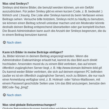
Was sind Smileys?
Smileys sind kleine Bilder, die benutzt werden können, um ein Gefühl
auszudrücken. Für jeden Smiley gibt es einen kurzen Code, z. B. bedeutet :)
fröhlich und :( traurig. Die Liste aller Smileys kannst du beim Verfassen eines
Beitrags sehen. Versuche bitte trotzdem, Smileys nicht zu häufig zu benutzen,
sie können einen Beitrag schnell unlesbar machen und ein Moderator könnte
deshalb deinen Beitrag entsprechend überarbeiten oder gar komplett löschen.
Die Board-Administration kann auch die Anzahl der Smileys begrenzen, die du
in einem Beitrag benutzen kannst.
Nach oben
Kann ich Bilder in meine Beiträge einfügen?
Ja, Bilder können in deinem Beitrag angezeigt werden. Wenn die
Administration Dateianhänge erlaubt hat, kannst du das Bild auch direkt
hochladen. Ansonsten musst du zu einem Bild verlinken, das auf einem
öffentlich zugänglichen Server liegt, z. B. http://www.domain.tld/mein-bild.gif.
Du kannst weder Bilder verlinken, die sich auf deinem eigenen PC befinden
(außer es ist ein öffentlich zugänglicher Server), noch zu Bildern, die nur nach
einer Anmeldung verfügbar sind, z. B. Hotmail- oder Yahoo-Mailboxen, mit
einem Passwort geschützte Seiten usw. Um das Bild anzuzeigen, benutze den
BBCode-Tag „[img]“.
Nach oben
Was sind globale Bekanntmachungen?
Globale Bekanntmachungen beinhalten wichtige Informationen, deshalb