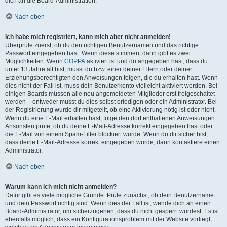
dich an die Board-Administration.
Nach oben
Ich habe mich registriert, kann mich aber nicht anmelden!
Überprüfe zuerst, ob du den richtigen Benutzernamen und das richtige
Passwort eingegeben hast. Wenn diese stimmen, dann gibt es zwei
Möglichkeiten. Wenn
COPPA
aktiviert ist und du angegeben hast, dass du
unter 13 Jahre alt bist, musst du bzw. einer deiner Eltern oder deiner
Erziehungsberechtigten den Anweisungen folgen, die du erhalten hast. Wenn
dies nicht der Fall ist, muss dein Benutzerkonto vielleicht aktiviert werden. Bei
einigen Boards müssen alle neu angemeldeten Mitglieder erst freigeschaltet
werden – entweder musst du dies selbst erledigen oder ein Administrator. Bei
der Registrierung wurde dir mitgeteilt, ob eine Aktivierung nötig ist oder nicht.
Wenn du eine E-Mail erhalten hast, folge den dort enthaltenen Anweisungen.
Ansonsten prüfe, ob du deine E-Mail-Adresse korrekt eingegeben hast oder
die E-Mail von einem Spam-Filter blockiert wurde. Wenn du dir sicher bist,
dass deine E-Mail-Adresse korrekt eingegeben wurde, dann kontaktiere einen
Administrator.
Nach oben
Warum kann ich mich nicht anmelden?
Dafür gibt es viele mögliche Gründe. Prüfe zunächst, ob dein Benutzername
und dein Passwort richtig sind. Wenn dies der Fall ist, wende dich an einen
Board-Administrator, um sicherzugehen, dass du nicht gesperrt wurdest. Es ist
ebenfalls möglich, dass ein Konfigurationsproblem mit der Website vorliegt,