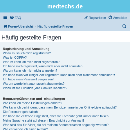
medtechs.de
FAQ
Registrieren
Anmelden
S
Foren-Übersicht
Häufig gestellte Fragen
u
Häufig gestellte Fragen
c
h
Registrierung und Anmeldung
Wozu muss ich mich registrieren?
e
Was ist COPPA?
Warum kann ich mich nicht registrieren?
Ich habe mich registriert, kann mich aber nicht anmelden!
Warum kann ich mich nicht anmelden?
Ich habe mich vor einiger Zeit registriert, kann mich aber nicht mehr anmelden?!
Ich habe mein Passwort vergessen!
Warum werde ich automatisch abgemeldet?
Wozu ist die Funktion „Alle Cookies löschen“?
Benutzerpräferenzen und -einstellungen
Wie kann ich meine Einstellungen ändern?
Wie kann ich verhindern, dass mein Benutzername in der Online-Liste auftaucht?
Die Forenuhr geht falsch!
Ich habe die Zeitzone eingestellt, aber die Forenuhr geht immer noch falsch!
Meine Sprache steht auf diesem Board nicht zur Auswahl!
Was sind das für Bilder, die bei meinem Benutzernamen angezeigt werden?
Wie verwende ich einen Avatar?