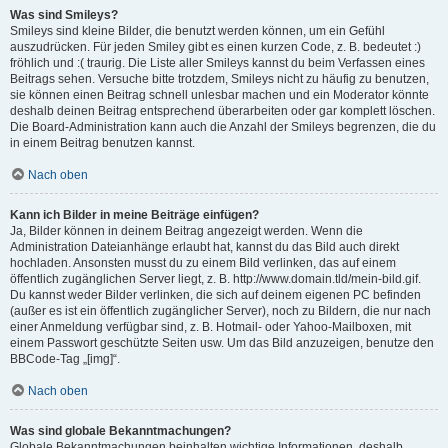
Was sind Smileys?
Smileys sind kleine Bilder, die benutzt werden können, um ein Gefühl
auszudrücken. Für jeden Smiley gibt es einen kurzen Code, z. B. bedeutet :)
fröhlich und :( traurig. Die Liste aller Smileys kannst du beim Verfassen eines
Beitrags sehen. Versuche bitte trotzdem, Smileys nicht zu häufig zu benutzen,
sie können einen Beitrag schnell unlesbar machen und ein Moderator könnte
deshalb deinen Beitrag entsprechend überarbeiten oder gar komplett löschen.
Die Board-Administration kann auch die Anzahl der Smileys begrenzen, die du
in einem Beitrag benutzen kannst.
Nach oben
Kann ich Bilder in meine Beiträge einfügen?
Ja, Bilder können in deinem Beitrag angezeigt werden. Wenn die
Administration Dateianhänge erlaubt hat, kannst du das Bild auch direkt
hochladen. Ansonsten musst du zu einem Bild verlinken, das auf einem
öffentlich zugänglichen Server liegt, z. B. http://www.domain.tld/mein-bild.gif.
Du kannst weder Bilder verlinken, die sich auf deinem eigenen PC befinden
(außer es ist ein öffentlich zugänglicher Server), noch zu Bildern, die nur nach
einer Anmeldung verfügbar sind, z. B. Hotmail- oder Yahoo-Mailboxen, mit
einem Passwort geschützte Seiten usw. Um das Bild anzuzeigen, benutze den
BBCode-Tag „[img]“.
Nach oben
Was sind globale Bekanntmachungen?
Globale Bekanntmachungen beinhalten wichtige Informationen, deshalb