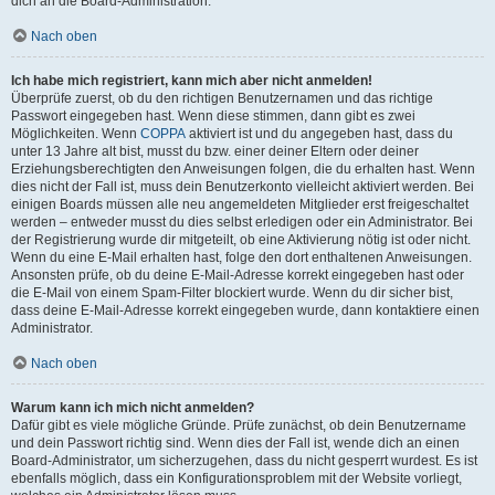
dich an die Board-Administration.
Nach oben
Ich habe mich registriert, kann mich aber nicht anmelden!
Überprüfe zuerst, ob du den richtigen Benutzernamen und das richtige
Passwort eingegeben hast. Wenn diese stimmen, dann gibt es zwei
Möglichkeiten. Wenn
COPPA
aktiviert ist und du angegeben hast, dass du
unter 13 Jahre alt bist, musst du bzw. einer deiner Eltern oder deiner
Erziehungsberechtigten den Anweisungen folgen, die du erhalten hast. Wenn
dies nicht der Fall ist, muss dein Benutzerkonto vielleicht aktiviert werden. Bei
einigen Boards müssen alle neu angemeldeten Mitglieder erst freigeschaltet
werden – entweder musst du dies selbst erledigen oder ein Administrator. Bei
der Registrierung wurde dir mitgeteilt, ob eine Aktivierung nötig ist oder nicht.
Wenn du eine E-Mail erhalten hast, folge den dort enthaltenen Anweisungen.
Ansonsten prüfe, ob du deine E-Mail-Adresse korrekt eingegeben hast oder
die E-Mail von einem Spam-Filter blockiert wurde. Wenn du dir sicher bist,
dass deine E-Mail-Adresse korrekt eingegeben wurde, dann kontaktiere einen
Administrator.
Nach oben
Warum kann ich mich nicht anmelden?
Dafür gibt es viele mögliche Gründe. Prüfe zunächst, ob dein Benutzername
und dein Passwort richtig sind. Wenn dies der Fall ist, wende dich an einen
Board-Administrator, um sicherzugehen, dass du nicht gesperrt wurdest. Es ist
ebenfalls möglich, dass ein Konfigurationsproblem mit der Website vorliegt,