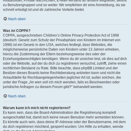
Avatarbilder, Private Nachrichten, E-Mail-Versand an andere Mitglieder, Beitritt
zu Benutzergruppen und so weiter. Wir empfehlen dir eine Anmeldung, da sie
schnell erledigt ist und dir zahlreiche Vorteile bietet.
Nach oben
Was ist COPPA?
COPPA, ausgeschrieben Children’s Online Privacy Protection Act of 1998
(deutsch: Gesetz zum Schutz der Privatsphäre von Kindern im Internet von
1998) ist ein Gesetz in den USA, welches festlegt, dass Websites, die
möglicherweise persönliche Daten von Kindern unter 13 Jahren erheben,
hierzu die Zustimmung der Eltern beziehungsweise des oder der
Erziehungsberechtigten benötigen. Wenn du dir unsicher bist, ob dies auf dich
oder die Website, auf der du dich zu registrieren versuchst, zutrifft, ziehe einen
rechtlichen Beistand zu Rate. Bitte beachte, dass phpBB Limited und der
Besitzer dieses Boards keine Rechtsberatung anbieten kann und nicht die
Anlaufstelle für Rechtsangelegenheiten jeglicher Art ist; außer solchen, die
unter der Frage „An wen soll ich mich wenden, falls es Beschwerden oder
juristische Anfragen zu diesem Forum gibt?“ behandelt werden.
Nach oben
Warum kann ich mich nicht registrieren?
Es kann sein, dass die Board-Administration die Registrierung komplett
ausgeschaltet hat, damit sich keine neuen Benutzer mehr anmelden können.
Es könnte auch sein, dass deine IP-Adresse oder der Benutzername, mit dem
du dich registrieren möchtest, gesperrt wurden. Um Hilfe zu erhalten, wende