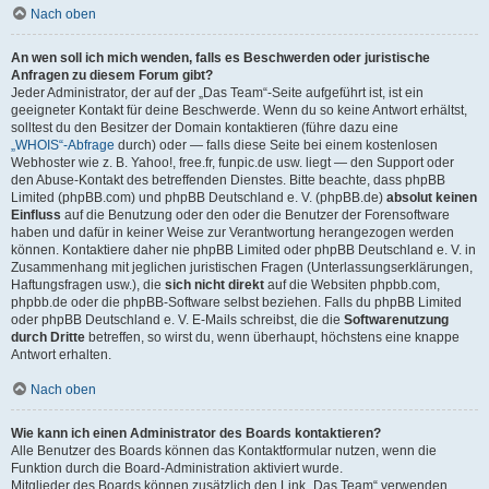
Nach oben
An wen soll ich mich wenden, falls es Beschwerden oder juristische
Anfragen zu diesem Forum gibt?
Jeder Administrator, der auf der „Das Team“-Seite aufgeführt ist, ist ein
geeigneter Kontakt für deine Beschwerde. Wenn du so keine Antwort erhältst,
solltest du den Besitzer der Domain kontaktieren (führe dazu eine
„WHOIS“-Abfrage
durch) oder — falls diese Seite bei einem kostenlosen
Webhoster wie z. B. Yahoo!, free.fr, funpic.de usw. liegt — den Support oder
den Abuse-Kontakt des betreffenden Dienstes. Bitte beachte, dass phpBB
Limited (phpBB.com) und phpBB Deutschland e. V. (phpBB.de)
absolut keinen
Einfluss
auf die Benutzung oder den oder die Benutzer der Forensoftware
haben und dafür in keiner Weise zur Verantwortung herangezogen werden
können. Kontaktiere daher nie phpBB Limited oder phpBB Deutschland e. V. in
Zusammenhang mit jeglichen juristischen Fragen (Unterlassungserklärungen,
Haftungsfragen usw.), die
sich nicht direkt
auf die Websiten phpbb.com,
phpbb.de oder die phpBB-Software selbst beziehen. Falls du phpBB Limited
oder phpBB Deutschland e. V. E-Mails schreibst, die die
Softwarenutzung
durch Dritte
betreffen, so wirst du, wenn überhaupt, höchstens eine knappe
Antwort erhalten.
Nach oben
Wie kann ich einen Administrator des Boards kontaktieren?
Alle Benutzer des Boards können das Kontaktformular nutzen, wenn die
Funktion durch die Board-Administration aktiviert wurde.
Mitglieder des Boards können zusätzlich den Link „Das Team“ verwenden.