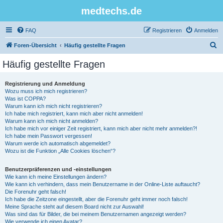
medtechs.de
FAQ
Registrieren
Anmelden
S
Foren-Übersicht
Häufig gestellte Fragen
u
Häufig gestellte Fragen
c
h
Registrierung und Anmeldung
Wozu muss ich mich registrieren?
e
Was ist COPPA?
Warum kann ich mich nicht registrieren?
Ich habe mich registriert, kann mich aber nicht anmelden!
Warum kann ich mich nicht anmelden?
Ich habe mich vor einiger Zeit registriert, kann mich aber nicht mehr anmelden?!
Ich habe mein Passwort vergessen!
Warum werde ich automatisch abgemeldet?
Wozu ist die Funktion „Alle Cookies löschen“?
Benutzerpräferenzen und -einstellungen
Wie kann ich meine Einstellungen ändern?
Wie kann ich verhindern, dass mein Benutzername in der Online-Liste auftaucht?
Die Forenuhr geht falsch!
Ich habe die Zeitzone eingestellt, aber die Forenuhr geht immer noch falsch!
Meine Sprache steht auf diesem Board nicht zur Auswahl!
Was sind das für Bilder, die bei meinem Benutzernamen angezeigt werden?
Wie verwende ich einen Avatar?