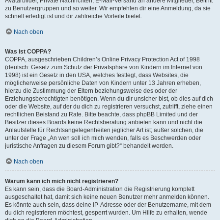
Avatarbilder, Private Nachrichten, E-Mail-Versand an andere Mitglieder, Beitritt
zu Benutzergruppen und so weiter. Wir empfehlen dir eine Anmeldung, da sie
schnell erledigt ist und dir zahlreiche Vorteile bietet.
Nach oben
Was ist COPPA?
COPPA, ausgeschrieben Children’s Online Privacy Protection Act of 1998
(deutsch: Gesetz zum Schutz der Privatsphäre von Kindern im Internet von
1998) ist ein Gesetz in den USA, welches festlegt, dass Websites, die
möglicherweise persönliche Daten von Kindern unter 13 Jahren erheben,
hierzu die Zustimmung der Eltern beziehungsweise des oder der
Erziehungsberechtigten benötigen. Wenn du dir unsicher bist, ob dies auf dich
oder die Website, auf der du dich zu registrieren versuchst, zutrifft, ziehe einen
rechtlichen Beistand zu Rate. Bitte beachte, dass phpBB Limited und der
Besitzer dieses Boards keine Rechtsberatung anbieten kann und nicht die
Anlaufstelle für Rechtsangelegenheiten jeglicher Art ist; außer solchen, die
unter der Frage „An wen soll ich mich wenden, falls es Beschwerden oder
juristische Anfragen zu diesem Forum gibt?“ behandelt werden.
Nach oben
Warum kann ich mich nicht registrieren?
Es kann sein, dass die Board-Administration die Registrierung komplett
ausgeschaltet hat, damit sich keine neuen Benutzer mehr anmelden können.
Es könnte auch sein, dass deine IP-Adresse oder der Benutzername, mit dem
du dich registrieren möchtest, gesperrt wurden. Um Hilfe zu erhalten, wende