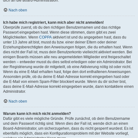
dich an die Board-Administration.
Nach oben
Ich habe mich registriert, kann mich aber nicht anmelden!
Überprüfe zuerst, ob du den richtigen Benutzernamen und das richtige
Passwort eingegeben hast. Wenn diese stimmen, dann gibt es zwei
Möglichkeiten. Wenn
COPPA
aktiviert ist und du angegeben hast, dass du
unter 13 Jahre alt bist, musst du bzw. einer deiner Eltern oder deiner
Erziehungsberechtigten den Anweisungen folgen, die du erhalten hast. Wenn
dies nicht der Fall ist, muss dein Benutzerkonto vielleicht aktiviert werden. Bei
einigen Boards müssen alle neu angemeldeten Mitglieder erst freigeschaltet
werden – entweder musst du dies selbst erledigen oder ein Administrator. Bei
der Registrierung wurde dir mitgeteilt, ob eine Aktivierung nötig ist oder nicht.
Wenn du eine E-Mail erhalten hast, folge den dort enthaltenen Anweisungen.
Ansonsten prüfe, ob du deine E-Mail-Adresse korrekt eingegeben hast oder
die E-Mail von einem Spam-Filter blockiert wurde. Wenn du dir sicher bist,
dass deine E-Mail-Adresse korrekt eingegeben wurde, dann kontaktiere einen
Administrator.
Nach oben
Warum kann ich mich nicht anmelden?
Dafür gibt es viele mögliche Gründe. Prüfe zunächst, ob dein Benutzername
und dein Passwort richtig sind. Wenn dies der Fall ist, wende dich an einen
Board-Administrator, um sicherzugehen, dass du nicht gesperrt wurdest. Es ist
ebenfalls möglich, dass ein Konfigurationsproblem mit der Website vorliegt,