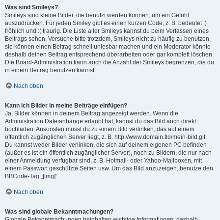
Was sind Smileys?
Smileys sind kleine Bilder, die benutzt werden können, um ein Gefühl
auszudrücken. Für jeden Smiley gibt es einen kurzen Code, z. B. bedeutet :)
fröhlich und :( traurig. Die Liste aller Smileys kannst du beim Verfassen eines
Beitrags sehen. Versuche bitte trotzdem, Smileys nicht zu häufig zu benutzen,
sie können einen Beitrag schnell unlesbar machen und ein Moderator könnte
deshalb deinen Beitrag entsprechend überarbeiten oder gar komplett löschen.
Die Board-Administration kann auch die Anzahl der Smileys begrenzen, die du
in einem Beitrag benutzen kannst.
Nach oben
Kann ich Bilder in meine Beiträge einfügen?
Ja, Bilder können in deinem Beitrag angezeigt werden. Wenn die
Administration Dateianhänge erlaubt hat, kannst du das Bild auch direkt
hochladen. Ansonsten musst du zu einem Bild verlinken, das auf einem
öffentlich zugänglichen Server liegt, z. B. http://www.domain.tld/mein-bild.gif.
Du kannst weder Bilder verlinken, die sich auf deinem eigenen PC befinden
(außer es ist ein öffentlich zugänglicher Server), noch zu Bildern, die nur nach
einer Anmeldung verfügbar sind, z. B. Hotmail- oder Yahoo-Mailboxen, mit
einem Passwort geschützte Seiten usw. Um das Bild anzuzeigen, benutze den
BBCode-Tag „[img]“.
Nach oben
Was sind globale Bekanntmachungen?
Globale Bekanntmachungen beinhalten wichtige Informationen, deshalb