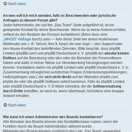
Nach oben
An wen soll ich mich wenden, falls es Beschwerden oder juristische
Anfragen zu diesem Forum gibt?
Jeder Administrator, der auf der „Das Team“-Seite aufgeführt ist, ist ein
geeigneter Kontakt für deine Beschwerde. Wenn du so keine Antwort erhältst,
solltest du den Besitzer der Domain kontaktieren (führe dazu eine
„WHOIS“-Abfrage
durch) oder — falls diese Seite bei einem kostenlosen
Webhoster wie z. B. Yahoo!, free.fr, funpic.de usw. liegt — den Support oder
den Abuse-Kontakt des betreffenden Dienstes. Bitte beachte, dass phpBB
Limited (phpBB.com) und phpBB Deutschland e. V. (phpBB.de)
absolut keinen
Einfluss
auf die Benutzung oder den oder die Benutzer der Forensoftware
haben und dafür in keiner Weise zur Verantwortung herangezogen werden
können. Kontaktiere daher nie phpBB Limited oder phpBB Deutschland e. V. in
Zusammenhang mit jeglichen juristischen Fragen (Unterlassungserklärungen,
Haftungsfragen usw.), die
sich nicht direkt
auf die Websiten phpbb.com,
phpbb.de oder die phpBB-Software selbst beziehen. Falls du phpBB Limited
oder phpBB Deutschland e. V. E-Mails schreibst, die die
Softwarenutzung
durch Dritte
betreffen, so wirst du, wenn überhaupt, höchstens eine knappe
Antwort erhalten.
Nach oben
Wie kann ich einen Administrator des Boards kontaktieren?
Alle Benutzer des Boards können das Kontaktformular nutzen, wenn die
Funktion durch die Board-Administration aktiviert wurde.
Mitglieder des Boards können zusätzlich den Link „Das Team“ verwenden.