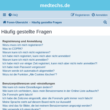
medtechs.de
FAQ
Registrieren
Anmelden
S
Foren-Übersicht
Häufig gestellte Fragen
u
Häufig gestellte Fragen
c
h
Registrierung und Anmeldung
Wozu muss ich mich registrieren?
e
Was ist COPPA?
Warum kann ich mich nicht registrieren?
Ich habe mich registriert, kann mich aber nicht anmelden!
Warum kann ich mich nicht anmelden?
Ich habe mich vor einiger Zeit registriert, kann mich aber nicht mehr anmelden?!
Ich habe mein Passwort vergessen!
Warum werde ich automatisch abgemeldet?
Wozu ist die Funktion „Alle Cookies löschen“?
Benutzerpräferenzen und -einstellungen
Wie kann ich meine Einstellungen ändern?
Wie kann ich verhindern, dass mein Benutzername in der Online-Liste auftaucht?
Die Forenuhr geht falsch!
Ich habe die Zeitzone eingestellt, aber die Forenuhr geht immer noch falsch!
Meine Sprache steht auf diesem Board nicht zur Auswahl!
Was sind das für Bilder, die bei meinem Benutzernamen angezeigt werden?
Wie verwende ich einen Avatar?