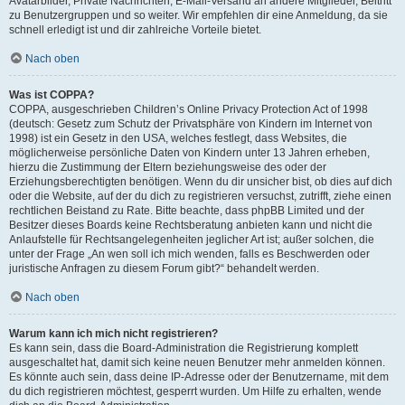
Avatarbilder, Private Nachrichten, E-Mail-Versand an andere Mitglieder, Beitritt
zu Benutzergruppen und so weiter. Wir empfehlen dir eine Anmeldung, da sie
schnell erledigt ist und dir zahlreiche Vorteile bietet.
Nach oben
Was ist COPPA?
COPPA, ausgeschrieben Children’s Online Privacy Protection Act of 1998
(deutsch: Gesetz zum Schutz der Privatsphäre von Kindern im Internet von
1998) ist ein Gesetz in den USA, welches festlegt, dass Websites, die
möglicherweise persönliche Daten von Kindern unter 13 Jahren erheben,
hierzu die Zustimmung der Eltern beziehungsweise des oder der
Erziehungsberechtigten benötigen. Wenn du dir unsicher bist, ob dies auf dich
oder die Website, auf der du dich zu registrieren versuchst, zutrifft, ziehe einen
rechtlichen Beistand zu Rate. Bitte beachte, dass phpBB Limited und der
Besitzer dieses Boards keine Rechtsberatung anbieten kann und nicht die
Anlaufstelle für Rechtsangelegenheiten jeglicher Art ist; außer solchen, die
unter der Frage „An wen soll ich mich wenden, falls es Beschwerden oder
juristische Anfragen zu diesem Forum gibt?“ behandelt werden.
Nach oben
Warum kann ich mich nicht registrieren?
Es kann sein, dass die Board-Administration die Registrierung komplett
ausgeschaltet hat, damit sich keine neuen Benutzer mehr anmelden können.
Es könnte auch sein, dass deine IP-Adresse oder der Benutzername, mit dem
du dich registrieren möchtest, gesperrt wurden. Um Hilfe zu erhalten, wende