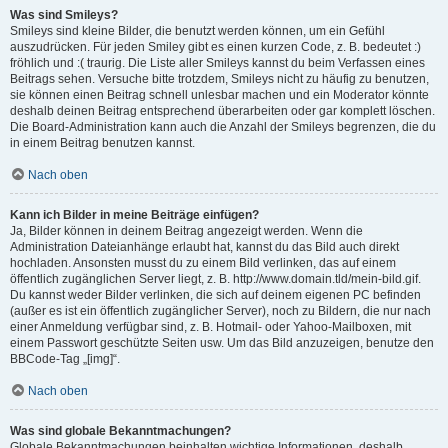
Was sind Smileys?
Smileys sind kleine Bilder, die benutzt werden können, um ein Gefühl
auszudrücken. Für jeden Smiley gibt es einen kurzen Code, z. B. bedeutet :)
fröhlich und :( traurig. Die Liste aller Smileys kannst du beim Verfassen eines
Beitrags sehen. Versuche bitte trotzdem, Smileys nicht zu häufig zu benutzen,
sie können einen Beitrag schnell unlesbar machen und ein Moderator könnte
deshalb deinen Beitrag entsprechend überarbeiten oder gar komplett löschen.
Die Board-Administration kann auch die Anzahl der Smileys begrenzen, die du
in einem Beitrag benutzen kannst.
Nach oben
Kann ich Bilder in meine Beiträge einfügen?
Ja, Bilder können in deinem Beitrag angezeigt werden. Wenn die
Administration Dateianhänge erlaubt hat, kannst du das Bild auch direkt
hochladen. Ansonsten musst du zu einem Bild verlinken, das auf einem
öffentlich zugänglichen Server liegt, z. B. http://www.domain.tld/mein-bild.gif.
Du kannst weder Bilder verlinken, die sich auf deinem eigenen PC befinden
(außer es ist ein öffentlich zugänglicher Server), noch zu Bildern, die nur nach
einer Anmeldung verfügbar sind, z. B. Hotmail- oder Yahoo-Mailboxen, mit
einem Passwort geschützte Seiten usw. Um das Bild anzuzeigen, benutze den
BBCode-Tag „[img]“.
Nach oben
Was sind globale Bekanntmachungen?
Globale Bekanntmachungen beinhalten wichtige Informationen, deshalb