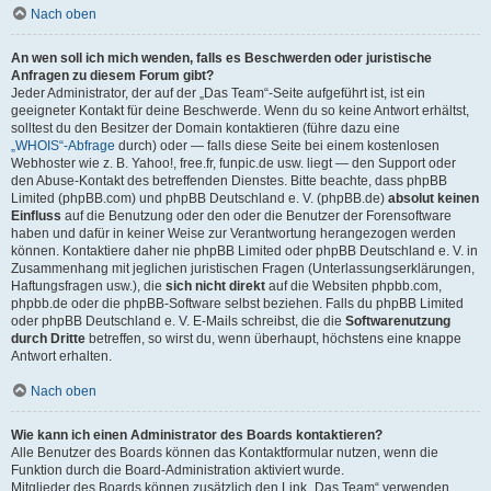
Nach oben
An wen soll ich mich wenden, falls es Beschwerden oder juristische
Anfragen zu diesem Forum gibt?
Jeder Administrator, der auf der „Das Team“-Seite aufgeführt ist, ist ein
geeigneter Kontakt für deine Beschwerde. Wenn du so keine Antwort erhältst,
solltest du den Besitzer der Domain kontaktieren (führe dazu eine
„WHOIS“-Abfrage
durch) oder — falls diese Seite bei einem kostenlosen
Webhoster wie z. B. Yahoo!, free.fr, funpic.de usw. liegt — den Support oder
den Abuse-Kontakt des betreffenden Dienstes. Bitte beachte, dass phpBB
Limited (phpBB.com) und phpBB Deutschland e. V. (phpBB.de)
absolut keinen
Einfluss
auf die Benutzung oder den oder die Benutzer der Forensoftware
haben und dafür in keiner Weise zur Verantwortung herangezogen werden
können. Kontaktiere daher nie phpBB Limited oder phpBB Deutschland e. V. in
Zusammenhang mit jeglichen juristischen Fragen (Unterlassungserklärungen,
Haftungsfragen usw.), die
sich nicht direkt
auf die Websiten phpbb.com,
phpbb.de oder die phpBB-Software selbst beziehen. Falls du phpBB Limited
oder phpBB Deutschland e. V. E-Mails schreibst, die die
Softwarenutzung
durch Dritte
betreffen, so wirst du, wenn überhaupt, höchstens eine knappe
Antwort erhalten.
Nach oben
Wie kann ich einen Administrator des Boards kontaktieren?
Alle Benutzer des Boards können das Kontaktformular nutzen, wenn die
Funktion durch die Board-Administration aktiviert wurde.
Mitglieder des Boards können zusätzlich den Link „Das Team“ verwenden.