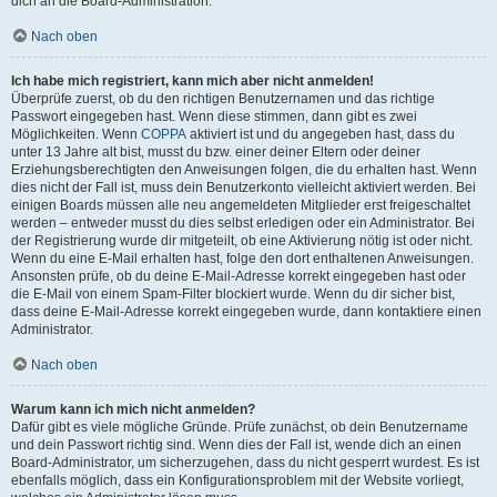
dich an die Board-Administration.
Nach oben
Ich habe mich registriert, kann mich aber nicht anmelden!
Überprüfe zuerst, ob du den richtigen Benutzernamen und das richtige
Passwort eingegeben hast. Wenn diese stimmen, dann gibt es zwei
Möglichkeiten. Wenn
COPPA
aktiviert ist und du angegeben hast, dass du
unter 13 Jahre alt bist, musst du bzw. einer deiner Eltern oder deiner
Erziehungsberechtigten den Anweisungen folgen, die du erhalten hast. Wenn
dies nicht der Fall ist, muss dein Benutzerkonto vielleicht aktiviert werden. Bei
einigen Boards müssen alle neu angemeldeten Mitglieder erst freigeschaltet
werden – entweder musst du dies selbst erledigen oder ein Administrator. Bei
der Registrierung wurde dir mitgeteilt, ob eine Aktivierung nötig ist oder nicht.
Wenn du eine E-Mail erhalten hast, folge den dort enthaltenen Anweisungen.
Ansonsten prüfe, ob du deine E-Mail-Adresse korrekt eingegeben hast oder
die E-Mail von einem Spam-Filter blockiert wurde. Wenn du dir sicher bist,
dass deine E-Mail-Adresse korrekt eingegeben wurde, dann kontaktiere einen
Administrator.
Nach oben
Warum kann ich mich nicht anmelden?
Dafür gibt es viele mögliche Gründe. Prüfe zunächst, ob dein Benutzername
und dein Passwort richtig sind. Wenn dies der Fall ist, wende dich an einen
Board-Administrator, um sicherzugehen, dass du nicht gesperrt wurdest. Es ist
ebenfalls möglich, dass ein Konfigurationsproblem mit der Website vorliegt,