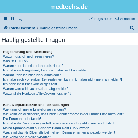
medtechs.de
FAQ
Registrieren
Anmelden
S
Foren-Übersicht
Häufig gestellte Fragen
u
Häufig gestellte Fragen
c
h
Registrierung und Anmeldung
Wozu muss ich mich registrieren?
e
Was ist COPPA?
Warum kann ich mich nicht registrieren?
Ich habe mich registriert, kann mich aber nicht anmelden!
Warum kann ich mich nicht anmelden?
Ich habe mich vor einiger Zeit registriert, kann mich aber nicht mehr anmelden?!
Ich habe mein Passwort vergessen!
Warum werde ich automatisch abgemeldet?
Wozu ist die Funktion „Alle Cookies löschen“?
Benutzerpräferenzen und -einstellungen
Wie kann ich meine Einstellungen ändern?
Wie kann ich verhindern, dass mein Benutzername in der Online-Liste auftaucht?
Die Forenuhr geht falsch!
Ich habe die Zeitzone eingestellt, aber die Forenuhr geht immer noch falsch!
Meine Sprache steht auf diesem Board nicht zur Auswahl!
Was sind das für Bilder, die bei meinem Benutzernamen angezeigt werden?
Wie verwende ich einen Avatar?