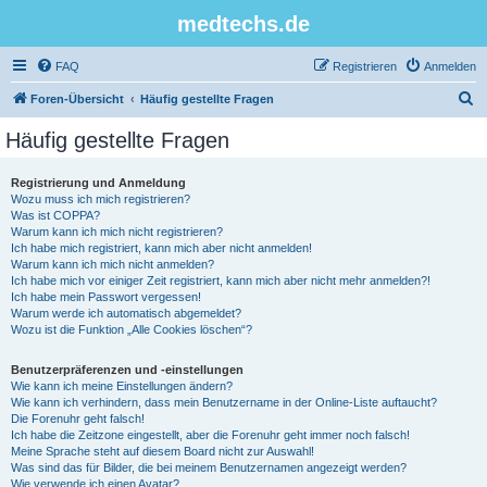
medtechs.de
FAQ
Registrieren
Anmelden
S
Foren-Übersicht
Häufig gestellte Fragen
u
Häufig gestellte Fragen
c
h
Registrierung und Anmeldung
Wozu muss ich mich registrieren?
e
Was ist COPPA?
Warum kann ich mich nicht registrieren?
Ich habe mich registriert, kann mich aber nicht anmelden!
Warum kann ich mich nicht anmelden?
Ich habe mich vor einiger Zeit registriert, kann mich aber nicht mehr anmelden?!
Ich habe mein Passwort vergessen!
Warum werde ich automatisch abgemeldet?
Wozu ist die Funktion „Alle Cookies löschen“?
Benutzerpräferenzen und -einstellungen
Wie kann ich meine Einstellungen ändern?
Wie kann ich verhindern, dass mein Benutzername in der Online-Liste auftaucht?
Die Forenuhr geht falsch!
Ich habe die Zeitzone eingestellt, aber die Forenuhr geht immer noch falsch!
Meine Sprache steht auf diesem Board nicht zur Auswahl!
Was sind das für Bilder, die bei meinem Benutzernamen angezeigt werden?
Wie verwende ich einen Avatar?