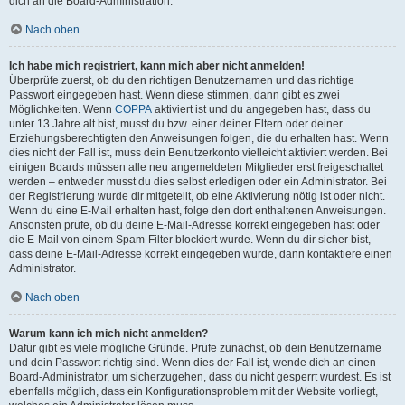
dich an die Board-Administration.
Nach oben
Ich habe mich registriert, kann mich aber nicht anmelden!
Überprüfe zuerst, ob du den richtigen Benutzernamen und das richtige
Passwort eingegeben hast. Wenn diese stimmen, dann gibt es zwei
Möglichkeiten. Wenn
COPPA
aktiviert ist und du angegeben hast, dass du
unter 13 Jahre alt bist, musst du bzw. einer deiner Eltern oder deiner
Erziehungsberechtigten den Anweisungen folgen, die du erhalten hast. Wenn
dies nicht der Fall ist, muss dein Benutzerkonto vielleicht aktiviert werden. Bei
einigen Boards müssen alle neu angemeldeten Mitglieder erst freigeschaltet
werden – entweder musst du dies selbst erledigen oder ein Administrator. Bei
der Registrierung wurde dir mitgeteilt, ob eine Aktivierung nötig ist oder nicht.
Wenn du eine E-Mail erhalten hast, folge den dort enthaltenen Anweisungen.
Ansonsten prüfe, ob du deine E-Mail-Adresse korrekt eingegeben hast oder
die E-Mail von einem Spam-Filter blockiert wurde. Wenn du dir sicher bist,
dass deine E-Mail-Adresse korrekt eingegeben wurde, dann kontaktiere einen
Administrator.
Nach oben
Warum kann ich mich nicht anmelden?
Dafür gibt es viele mögliche Gründe. Prüfe zunächst, ob dein Benutzername
und dein Passwort richtig sind. Wenn dies der Fall ist, wende dich an einen
Board-Administrator, um sicherzugehen, dass du nicht gesperrt wurdest. Es ist
ebenfalls möglich, dass ein Konfigurationsproblem mit der Website vorliegt,