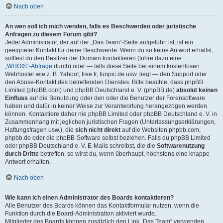
Nach oben
An wen soll ich mich wenden, falls es Beschwerden oder juristische
Anfragen zu diesem Forum gibt?
Jeder Administrator, der auf der „Das Team“-Seite aufgeführt ist, ist ein
geeigneter Kontakt für deine Beschwerde. Wenn du so keine Antwort erhältst,
solltest du den Besitzer der Domain kontaktieren (führe dazu eine
„WHOIS“-Abfrage
durch) oder — falls diese Seite bei einem kostenlosen
Webhoster wie z. B. Yahoo!, free.fr, funpic.de usw. liegt — den Support oder
den Abuse-Kontakt des betreffenden Dienstes. Bitte beachte, dass phpBB
Limited (phpBB.com) und phpBB Deutschland e. V. (phpBB.de)
absolut keinen
Einfluss
auf die Benutzung oder den oder die Benutzer der Forensoftware
haben und dafür in keiner Weise zur Verantwortung herangezogen werden
können. Kontaktiere daher nie phpBB Limited oder phpBB Deutschland e. V. in
Zusammenhang mit jeglichen juristischen Fragen (Unterlassungserklärungen,
Haftungsfragen usw.), die
sich nicht direkt
auf die Websiten phpbb.com,
phpbb.de oder die phpBB-Software selbst beziehen. Falls du phpBB Limited
oder phpBB Deutschland e. V. E-Mails schreibst, die die
Softwarenutzung
durch Dritte
betreffen, so wirst du, wenn überhaupt, höchstens eine knappe
Antwort erhalten.
Nach oben
Wie kann ich einen Administrator des Boards kontaktieren?
Alle Benutzer des Boards können das Kontaktformular nutzen, wenn die
Funktion durch die Board-Administration aktiviert wurde.
Mitglieder des Boards können zusätzlich den Link „Das Team“ verwenden.