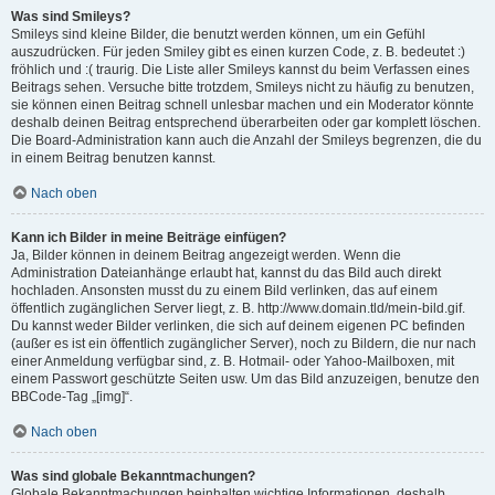
Was sind Smileys?
Smileys sind kleine Bilder, die benutzt werden können, um ein Gefühl
auszudrücken. Für jeden Smiley gibt es einen kurzen Code, z. B. bedeutet :)
fröhlich und :( traurig. Die Liste aller Smileys kannst du beim Verfassen eines
Beitrags sehen. Versuche bitte trotzdem, Smileys nicht zu häufig zu benutzen,
sie können einen Beitrag schnell unlesbar machen und ein Moderator könnte
deshalb deinen Beitrag entsprechend überarbeiten oder gar komplett löschen.
Die Board-Administration kann auch die Anzahl der Smileys begrenzen, die du
in einem Beitrag benutzen kannst.
Nach oben
Kann ich Bilder in meine Beiträge einfügen?
Ja, Bilder können in deinem Beitrag angezeigt werden. Wenn die
Administration Dateianhänge erlaubt hat, kannst du das Bild auch direkt
hochladen. Ansonsten musst du zu einem Bild verlinken, das auf einem
öffentlich zugänglichen Server liegt, z. B. http://www.domain.tld/mein-bild.gif.
Du kannst weder Bilder verlinken, die sich auf deinem eigenen PC befinden
(außer es ist ein öffentlich zugänglicher Server), noch zu Bildern, die nur nach
einer Anmeldung verfügbar sind, z. B. Hotmail- oder Yahoo-Mailboxen, mit
einem Passwort geschützte Seiten usw. Um das Bild anzuzeigen, benutze den
BBCode-Tag „[img]“.
Nach oben
Was sind globale Bekanntmachungen?
Globale Bekanntmachungen beinhalten wichtige Informationen, deshalb