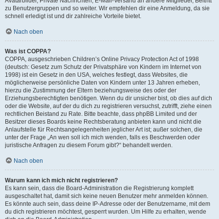
Avatarbilder, Private Nachrichten, E-Mail-Versand an andere Mitglieder, Beitritt
zu Benutzergruppen und so weiter. Wir empfehlen dir eine Anmeldung, da sie
schnell erledigt ist und dir zahlreiche Vorteile bietet.
Nach oben
Was ist COPPA?
COPPA, ausgeschrieben Children’s Online Privacy Protection Act of 1998
(deutsch: Gesetz zum Schutz der Privatsphäre von Kindern im Internet von
1998) ist ein Gesetz in den USA, welches festlegt, dass Websites, die
möglicherweise persönliche Daten von Kindern unter 13 Jahren erheben,
hierzu die Zustimmung der Eltern beziehungsweise des oder der
Erziehungsberechtigten benötigen. Wenn du dir unsicher bist, ob dies auf dich
oder die Website, auf der du dich zu registrieren versuchst, zutrifft, ziehe einen
rechtlichen Beistand zu Rate. Bitte beachte, dass phpBB Limited und der
Besitzer dieses Boards keine Rechtsberatung anbieten kann und nicht die
Anlaufstelle für Rechtsangelegenheiten jeglicher Art ist; außer solchen, die
unter der Frage „An wen soll ich mich wenden, falls es Beschwerden oder
juristische Anfragen zu diesem Forum gibt?“ behandelt werden.
Nach oben
Warum kann ich mich nicht registrieren?
Es kann sein, dass die Board-Administration die Registrierung komplett
ausgeschaltet hat, damit sich keine neuen Benutzer mehr anmelden können.
Es könnte auch sein, dass deine IP-Adresse oder der Benutzername, mit dem
du dich registrieren möchtest, gesperrt wurden. Um Hilfe zu erhalten, wende