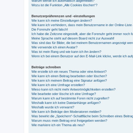
Warum werde ich automatisch abgemeldet?
Wozu ist die Funktion „Alle Cookies löschen“?
Benutzerpräferenzen und -einstellungen
Wie kann ich meine Einstellungen ändern?
Wie kann ich verhindern, dass mein Benutzername in der Online-Liste 
Die Forenuhr geht falsch!
Ich habe die Zeitzone eingestellt, aber die Forenuhr geht immer noch f
Meine Sprache steht auf diesem Board nicht zur Auswahl!
Was sind das für Bilder, die bei meinem Benutzernamen angezeigt we
Wie verwende ich einen Avatar?
Was ist mein Rang und wie kann ich ihn ändern?
Wenn ich bei einem Benutzer auf den E-Mail-Link klicke, werde ich au
Beiträge schreiben
Wie erstelle ich ein neues Thema oder eine Antwort?
Wie kann ich einen Beitrag bearbeiten oder löschen?
Wie kann ich meinem Beitrag eine Signatur anfügen?
Wie kann ich eine Umfrage erstellen?
Wieso kann ich nicht mehr Antwortmöglichkeiten erstellen?
Wie bearbeite oder lösche ich eine Umfrage?
Warum kann ich auf bestimmte Foren nicht zugreifen?
Weshalb kann ich keine Dateianhänge anfügen?
Weshalb wurde ich verwarnt?
Wie kann ich Beiträge den Moderatoren melden?
Was bewirkt die „Speichern“-Schaltfläche beim Schreiben eines Beitra
Warum muss mein Beitrag erst freigegeben werden?
Wie markiere ich ein Thema als neu?