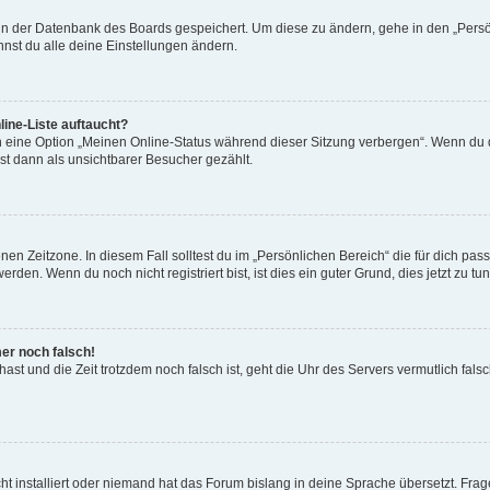
n in der Datenbank des Boards gespeichert. Um diese zu ändern, gehe in den „Persö
nst du alle deine Einstellungen ändern.
ine-Liste auftaucht?
n eine Option „Meinen Online-Status während dieser Sitzung verbergen“. Wenn du d
st dann als unsichtbarer Besucher gezählt.
en Zeitzone. In diesem Fall solltest du im „Persönlichen Bereich“ die für dich passe
den. Wenn du noch nicht registriert bist, ist dies ein guter Grund, dies jetzt zu tun
mer noch falsch!
t hast und die Zeit trotzdem noch falsch ist, geht die Uhr des Servers vermutlich fal
t installiert oder niemand hat das Forum bislang in deine Sprache übersetzt. Frag