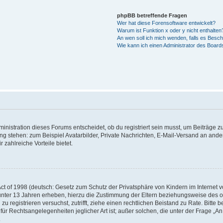
phpBB betreffende Fragen
Wer hat diese Forensoftware entwickelt?
Warum ist Funktion x oder y nicht enthalten
An wen soll ich mich wenden, falls es Besc
Wie kann ich einen Administrator des Board
istration dieses Forums entscheidet, ob du registriert sein musst, um Beiträge zu s
ung stehen: zum Beispiel Avatarbilder, Private Nachrichten, E-Mail-Versand an ander
 zahlreiche Vorteile bietet.
t of 1998 (deutsch: Gesetz zum Schutz der Privatsphäre von Kindern im Internet vo
unter 13 Jahren erheben, hierzu die Zustimmung der Eltern beziehungsweise des o
h zu registrieren versuchst, zutrifft, ziehe einen rechtlichen Beistand zu Rate. Bit
für Rechtsangelegenheiten jeglicher Art ist; außer solchen, die unter der Frage „
.