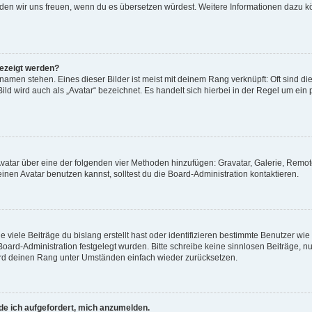
, würden wir uns freuen, wenn du es übersetzen würdest. Weitere Informationen dazu
gezeigt werden?
amen stehen. Eines dieser Bilder ist meist mit deinem Rang verknüpft: Oft sind di
ld wird auch als „Avatar“ bezeichnet. Es handelt sich hierbei in der Regel um ein
 Avatar über eine der folgenden vier Methoden hinzufügen: Gravatar, Galerie, Rem
en Avatar benutzen kannst, solltest du die Board-Administration kontaktieren.
viele Beiträge du bislang erstellt hast oder identifizieren bestimmte Benutzer w
 Board-Administration festgelegt wurden. Bitte schreibe keine sinnlosen Beiträge
wird deinen Rang unter Umständen einfach wieder zurücksetzen.
rde ich aufgefordert, mich anzumelden.