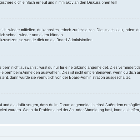
triere dich einfach erneut und nimm aktiv an den Diskussionen teil!
 nicht wieder mitteilen, du kannst es jedoch zurücksetzen. Dies machst du, indem 
 dich schnell wieder anmelden können.
ückzusetzen, so wende dich an die Board-Administration.
en“ nicht auswählst, wirst du nur für eine Sitzung angemeldet. Dies verhindert 
leiben“ beim Anmelden auswählen. Dies ist nicht empfehlenswert, wenn du dich an
 steht, dann wurde sie vermutlich von der Board-Administration ausgeschaltet.
 hat und die dafür sorgen, dass du im Forum angemeldet bleibst. Außerdem ermögli
tiviert wurden. Wenn du Probleme bei der An- oder Abmeldung hast, kann es helfen