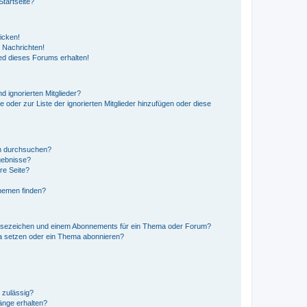
tartseite?
icken!
 Nachrichten!
ed dieses Forums erhalten!
d ignorierten Mitglieder?
e oder zur Liste der ignorierten Mitglieder hinzufügen oder diese
en durchsuchen?
gebnisse?
re Seite?
hemen finden?
esezeichen und einem Abonnements für ein Thema oder Forum?
a setzen oder ein Thema abonnieren?
 zulässig?
hänge erhalten?