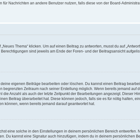
ion für Nachrichten an andere Benutzer nutzen, falls diese von der Board-Administ
„Neues Thema“ klicken. Um auf einen Beitrag zu antworten, musst du auf „Antworte
e Berechtigungen sind jeweils am Ende der Foren- und der Beitragsansicht aufgeliste
r deine eigenen Beiträge bearbeiten oder löschen. Du kannst einen Beitrag bearbe
inen begrenzten Zeitraum nach seiner Erstellung möglich. Wenn bereits jemand auf de
 die Anzahl als auch der letzte Zeitpunkt der Bearbeitungen angezeigt. Dieser Hi
en Beitrag überarbeitet hat. Diese können jedoch, falls sie es für nötig halten, ei
hen können, wenn bereits jemand darauf geantwortet hat.
st eine solche in den Einstellungen in deinem persönlichen Bereich entwerfen. Na
eren. Du kannst eine Signatur auch hinzufügen, indem du in deinem persönlichen 