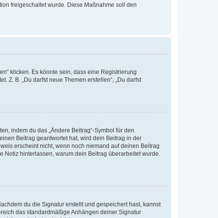
ration freigeschaltet wurde. Diese Maßnahme soll den
n“ klicken. Es könnte sein, dass eine Registrierung
t. Z. B. „Du darfst neue Themen erstellen“, „Du darfst
iten, indem du das „Ändere Beitrag“-Symbol für den
inen Beitrag geantwortet hat, wird dein Beitrag in der
nweis erscheint nicht, wenn noch niemand auf deinen Beitrag
ne Notiz hinterlassen, warum dein Beitrag überarbeitet wurde.
chdem du die Signatur erstellt und gespeichert hast, kannst
Bereich das standardmäßige Anhängen deiner Signatur