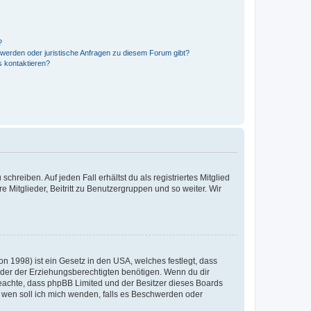
?
hwerden oder juristische Anfragen zu diesem Forum gibt?
s kontaktieren?
chreiben. Auf jeden Fall erhältst du als registriertes Mitglied
e Mitglieder, Beitritt zu Benutzergruppen und so weiter. Wir
n 1998) ist ein Gesetz in den USA, welches festlegt, dass
der der Erziehungsberechtigten benötigen. Wenn du dir
te beachte, dass phpBB Limited und der Besitzer dieses Boards
An wen soll ich mich wenden, falls es Beschwerden oder