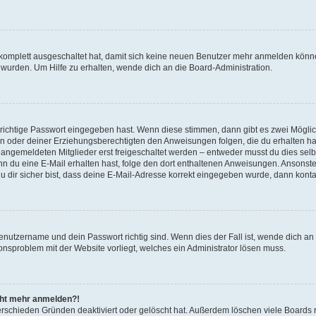
g komplett ausgeschaltet hat, damit sich keine neuen Benutzer mehr anmelden könn
 wurden. Um Hilfe zu erhalten, wende dich an die Board-Administration.
 richtige Passwort eingegeben hast. Wenn diese stimmen, dann gibt es zwei Mögl
tern oder deiner Erziehungsberechtigten den Anweisungen folgen, die du erhalten ha
u angemeldeten Mitglieder erst freigeschaltet werden – entweder musst du dies selbs
. Wenn du eine E-Mail erhalten hast, folge den dort enthaltenen Anweisungen. Ansons
 dir sicher bist, dass deine E-Mail-Adresse korrekt eingegeben wurde, dann kontak
Benutzername und dein Passwort richtig sind. Wenn dies der Fall ist, wende dich a
ionsproblem mit der Website vorliegt, welches ein Administrator lösen muss.
icht mehr anmelden?!
erschieden Gründen deaktiviert oder gelöscht hat. Außerdem löschen viele Boards r