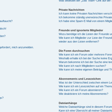
Was bedeutet der „Das Team“-Link auf der S
Private Nachrichten
Ich kann keine Privaten Nachrichten versch
Ich bekomme ständig unerwünschte Private
auftaucht?
Ich habe eine Spam-E-Mail von einem Mitgli
alsch!
Freunde und ignorierte Mitglieder
Wozu benötige ich die Listen der Freunde un
rden?
Wie kann ich Mitglieder zur Liste der Freund
wieder aus den Listen entfernen?
fgefordert, mich anzumelden.
Die Foren durchsuchen
Wie kann ich ein Forum oder mehrere For
Weshalb erhalte ich bei der Suche keine Er
Warum bekomme ich bei der Suche eine lee
Wie kann ich nach Mitgliedern suchen?
Wie kann ich meine eigenen Beiträge und T
Abonnements und Lesezeichen
Was ist der Unterschied zwischen einem L
Wie kann ich ein Lesezeichen auf ein Them
Wie kann ich ein Forum abonnieren?
Wie deaktiviere ich meine Abonnements?
gs?
Dateianhänge
Welche Dateianhänge sind in diesem Forum
Kann ich eine Übersicht all meiner Dateian