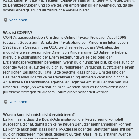
Avatarbilder, Private Nachrichten, E-Mail-Versand an andere Mitglieder, Beitritt
zu Benutzergruppen und so weiter. Wir empfehlen dir eine Anmeldung, da sie
schnell erledigt ist und dir zahlreiche Vorteile bietet.
Nach oben
Was ist COPPA?
COPPA, ausgeschrieben Children’s Online Privacy Protection Act of 1998
(deutsch: Gesetz zum Schutz der Privatsphäre von Kindern im Internet von
1998) ist ein Gesetz in den USA, welches festlegt, dass Websites, die
möglicherweise persönliche Daten von Kindern unter 13 Jahren erheben,
hierzu die Zustimmung der Eltern beziehungsweise des oder der
Erziehungsberechtigten benötigen. Wenn du dir unsicher bist, ob dies auf dich
oder die Website, auf der du dich zu registrieren versuchst, zutrifft, ziehe einen
rechtlichen Beistand zu Rate. Bitte beachte, dass phpBB Limited und der
Besitzer dieses Boards keine Rechtsberatung anbieten kann und nicht die
Anlaufstelle für Rechtsangelegenheiten jeglicher Art ist; außer solchen, die
unter der Frage „An wen soll ich mich wenden, falls es Beschwerden oder
juristische Anfragen zu diesem Forum gibt?“ behandelt werden.
Nach oben
Warum kann ich mich nicht registrieren?
Es kann sein, dass die Board-Administration die Registrierung komplett
ausgeschaltet hat, damit sich keine neuen Benutzer mehr anmelden können.
Es könnte auch sein, dass deine IP-Adresse oder der Benutzername, mit dem
du dich registrieren möchtest, gesperrt wurden. Um Hilfe zu erhalten, wende