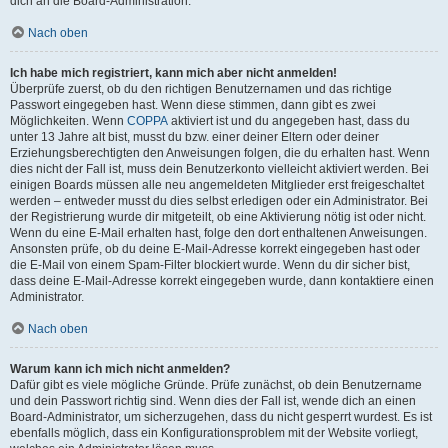
dich an die Board-Administration.
Nach oben
Ich habe mich registriert, kann mich aber nicht anmelden!
Überprüfe zuerst, ob du den richtigen Benutzernamen und das richtige
Passwort eingegeben hast. Wenn diese stimmen, dann gibt es zwei
Möglichkeiten. Wenn
COPPA
aktiviert ist und du angegeben hast, dass du
unter 13 Jahre alt bist, musst du bzw. einer deiner Eltern oder deiner
Erziehungsberechtigten den Anweisungen folgen, die du erhalten hast. Wenn
dies nicht der Fall ist, muss dein Benutzerkonto vielleicht aktiviert werden. Bei
einigen Boards müssen alle neu angemeldeten Mitglieder erst freigeschaltet
werden – entweder musst du dies selbst erledigen oder ein Administrator. Bei
der Registrierung wurde dir mitgeteilt, ob eine Aktivierung nötig ist oder nicht.
Wenn du eine E-Mail erhalten hast, folge den dort enthaltenen Anweisungen.
Ansonsten prüfe, ob du deine E-Mail-Adresse korrekt eingegeben hast oder
die E-Mail von einem Spam-Filter blockiert wurde. Wenn du dir sicher bist,
dass deine E-Mail-Adresse korrekt eingegeben wurde, dann kontaktiere einen
Administrator.
Nach oben
Warum kann ich mich nicht anmelden?
Dafür gibt es viele mögliche Gründe. Prüfe zunächst, ob dein Benutzername
und dein Passwort richtig sind. Wenn dies der Fall ist, wende dich an einen
Board-Administrator, um sicherzugehen, dass du nicht gesperrt wurdest. Es ist
ebenfalls möglich, dass ein Konfigurationsproblem mit der Website vorliegt,