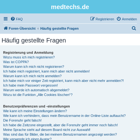
medtechs.de
FAQ
Registrieren
Anmelden
S
Foren-Übersicht
Häufig gestellte Fragen
u
Häufig gestellte Fragen
c
h
Registrierung und Anmeldung
Wozu muss ich mich registrieren?
e
Was ist COPPA?
Warum kann ich mich nicht registrieren?
Ich habe mich registriert, kann mich aber nicht anmelden!
Warum kann ich mich nicht anmelden?
Ich habe mich vor einiger Zeit registriert, kann mich aber nicht mehr anmelden?!
Ich habe mein Passwort vergessen!
Warum werde ich automatisch abgemeldet?
Wozu ist die Funktion „Alle Cookies löschen“?
Benutzerpräferenzen und -einstellungen
Wie kann ich meine Einstellungen ändern?
Wie kann ich verhindern, dass mein Benutzername in der Online-Liste auftaucht?
Die Forenuhr geht falsch!
Ich habe die Zeitzone eingestellt, aber die Forenuhr geht immer noch falsch!
Meine Sprache steht auf diesem Board nicht zur Auswahl!
Was sind das für Bilder, die bei meinem Benutzernamen angezeigt werden?
Wie verwende ich einen Avatar?