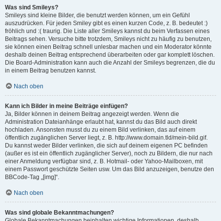
Was sind Smileys?
Smileys sind kleine Bilder, die benutzt werden können, um ein Gefühl
auszudrücken. Für jeden Smiley gibt es einen kurzen Code, z. B. bedeutet :)
fröhlich und :( traurig. Die Liste aller Smileys kannst du beim Verfassen eines
Beitrags sehen. Versuche bitte trotzdem, Smileys nicht zu häufig zu benutzen,
sie können einen Beitrag schnell unlesbar machen und ein Moderator könnte
deshalb deinen Beitrag entsprechend überarbeiten oder gar komplett löschen.
Die Board-Administration kann auch die Anzahl der Smileys begrenzen, die du
in einem Beitrag benutzen kannst.
Nach oben
Kann ich Bilder in meine Beiträge einfügen?
Ja, Bilder können in deinem Beitrag angezeigt werden. Wenn die
Administration Dateianhänge erlaubt hat, kannst du das Bild auch direkt
hochladen. Ansonsten musst du zu einem Bild verlinken, das auf einem
öffentlich zugänglichen Server liegt, z. B. http://www.domain.tld/mein-bild.gif.
Du kannst weder Bilder verlinken, die sich auf deinem eigenen PC befinden
(außer es ist ein öffentlich zugänglicher Server), noch zu Bildern, die nur nach
einer Anmeldung verfügbar sind, z. B. Hotmail- oder Yahoo-Mailboxen, mit
einem Passwort geschützte Seiten usw. Um das Bild anzuzeigen, benutze den
BBCode-Tag „[img]“.
Nach oben
Was sind globale Bekanntmachungen?
Globale Bekanntmachungen beinhalten wichtige Informationen, deshalb