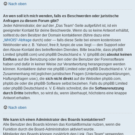
Nach oben
An wen soll ich mich wenden, falls es Beschwerden oder juristische
Anfragen zu diesem Forum gibt?
Jeder Administrator, der auf der „Das Team“-Seite aufgeführt ist, ist ein
geeigneter Kontakt für deine Beschwerde. Wenn du so keine Antwort erhältst,
solltest du den Besitzer der Domain kontaktieren (führe dazu eine
„WHOIS“-Abfrage
durch) oder — falls diese Seite bei einem kostenlosen
Webhoster wie z. B. Yahoo!, free.fr, funpic.de usw. liegt — den Support oder
den Abuse-Kontakt des betreffenden Dienstes. Bitte beachte, dass phpBB
Limited (phpBB.com) und phpBB Deutschland e. V. (phpBB.de)
absolut keinen
Einfluss
auf die Benutzung oder den oder die Benutzer der Forensoftware
haben und dafür in keiner Weise zur Verantwortung herangezogen werden
können. Kontaktiere daher nie phpBB Limited oder phpBB Deutschland e. V. in
Zusammenhang mit jeglichen juristischen Fragen (Unterlassungserklärungen,
Haftungsfragen usw.), die
sich nicht direkt
auf die Websiten phpbb.com,
phpbb.de oder die phpBB-Software selbst beziehen. Falls du phpBB Limited
oder phpBB Deutschland e. V. E-Mails schreibst, die die
Softwarenutzung
durch Dritte
betreffen, so wirst du, wenn überhaupt, höchstens eine knappe
Antwort erhalten.
Nach oben
Wie kann ich einen Administrator des Boards kontaktieren?
Alle Benutzer des Boards können das Kontaktformular nutzen, wenn die
Funktion durch die Board-Administration aktiviert wurde.
Mitglieder des Boards können zusätzlich den Link „Das Team“ verwenden.