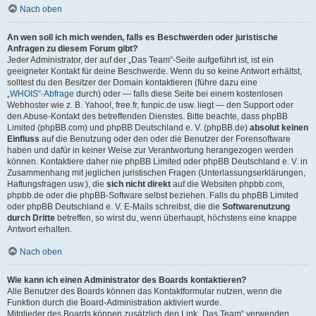
Nach oben
An wen soll ich mich wenden, falls es Beschwerden oder juristische
Anfragen zu diesem Forum gibt?
Jeder Administrator, der auf der „Das Team“-Seite aufgeführt ist, ist ein
geeigneter Kontakt für deine Beschwerde. Wenn du so keine Antwort erhältst,
solltest du den Besitzer der Domain kontaktieren (führe dazu eine
„WHOIS“-Abfrage
durch) oder — falls diese Seite bei einem kostenlosen
Webhoster wie z. B. Yahoo!, free.fr, funpic.de usw. liegt — den Support oder
den Abuse-Kontakt des betreffenden Dienstes. Bitte beachte, dass phpBB
Limited (phpBB.com) und phpBB Deutschland e. V. (phpBB.de)
absolut keinen
Einfluss
auf die Benutzung oder den oder die Benutzer der Forensoftware
haben und dafür in keiner Weise zur Verantwortung herangezogen werden
können. Kontaktiere daher nie phpBB Limited oder phpBB Deutschland e. V. in
Zusammenhang mit jeglichen juristischen Fragen (Unterlassungserklärungen,
Haftungsfragen usw.), die
sich nicht direkt
auf die Websiten phpbb.com,
phpbb.de oder die phpBB-Software selbst beziehen. Falls du phpBB Limited
oder phpBB Deutschland e. V. E-Mails schreibst, die die
Softwarenutzung
durch Dritte
betreffen, so wirst du, wenn überhaupt, höchstens eine knappe
Antwort erhalten.
Nach oben
Wie kann ich einen Administrator des Boards kontaktieren?
Alle Benutzer des Boards können das Kontaktformular nutzen, wenn die
Funktion durch die Board-Administration aktiviert wurde.
Mitglieder des Boards können zusätzlich den Link „Das Team“ verwenden.