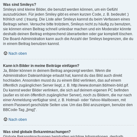
Was sind Smileys?
Smileys sind kleine Bilder, die benutzt werden können, um ein Gefühl
auszudrücken. Für jeden Smiley gibt es einen kurzen Code, z. B. bedeutet :)
fröhlich und :( traurig. Die Liste aller Smileys kannst du beim Verfassen eines
Beitrags sehen. Versuche bitte trotzdem, Smileys nicht zu häufig zu benutzen,
sie können einen Beitrag schnell unlesbar machen und ein Moderator könnte
deshalb deinen Beitrag entsprechend überarbeiten oder gar komplett löschen.
Die Board-Administration kann auch die Anzahl der Smileys begrenzen, die du
in einem Beitrag benutzen kannst.
Nach oben
Kann ich Bilder in meine Beiträge einfügen?
Ja, Bilder können in deinem Beitrag angezeigt werden. Wenn die
Administration Dateianhänge erlaubt hat, kannst du das Bild auch direkt
hochladen. Ansonsten musst du zu einem Bild verlinken, das auf einem
öffentlich zugänglichen Server liegt, z. B. http://www.domain.tld/mein-bild.gif.
Du kannst weder Bilder verlinken, die sich auf deinem eigenen PC befinden
(außer es ist ein öffentlich zugänglicher Server), noch zu Bildern, die nur nach
einer Anmeldung verfügbar sind, z. B. Hotmail- oder Yahoo-Mailboxen, mit
einem Passwort geschützte Seiten usw. Um das Bild anzuzeigen, benutze den
BBCode-Tag „[img]“.
Nach oben
Was sind globale Bekanntmachungen?
Globale Bekanntmachungen beinhalten wichtige Informationen, deshalb