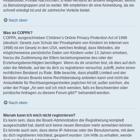
Avatarbilder, Private Nachrichten, E-Mail-Versand an andere Mitglieder, Beitritt
zu Benutzergruppen und so weiter. Wir empfehlen dir eine Anmeldung, da sie
schnell erledigt ist und dir zahlreiche Vorteile bietet.
Nach oben
Was ist COPPA?
COPPA, ausgeschrieben Children’s Online Privacy Protection Act of 1998
(deutsch: Gesetz zum Schutz der Privatsphäre von Kindern im Internet von
1998) ist ein Gesetz in den USA, welches festlegt, dass Websites, die
möglicherweise persönliche Daten von Kindern unter 13 Jahren erheben,
hierzu die Zustimmung der Eltern beziehungsweise des oder der
Erziehungsberechtigten benötigen. Wenn du dir unsicher bist, ob dies auf dich
oder die Website, auf der du dich zu registrieren versuchst, zutrifft, ziehe einen
rechtlichen Beistand zu Rate. Bitte beachte, dass phpBB Limited und der
Besitzer dieses Boards keine Rechtsberatung anbieten kann und nicht die
Anlaufstelle für Rechtsangelegenheiten jeglicher Art ist; außer solchen, die
unter der Frage „An wen soll ich mich wenden, falls es Beschwerden oder
juristische Anfragen zu diesem Forum gibt?“ behandelt werden.
Nach oben
Warum kann ich mich nicht registrieren?
Es kann sein, dass die Board-Administration die Registrierung komplett
ausgeschaltet hat, damit sich keine neuen Benutzer mehr anmelden können.
Es könnte auch sein, dass deine IP-Adresse oder der Benutzername, mit dem
du dich registrieren möchtest, gesperrt wurden. Um Hilfe zu erhalten, wende