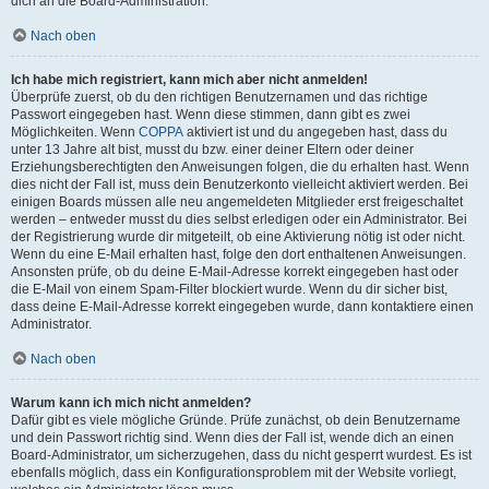
dich an die Board-Administration.
Nach oben
Ich habe mich registriert, kann mich aber nicht anmelden!
Überprüfe zuerst, ob du den richtigen Benutzernamen und das richtige
Passwort eingegeben hast. Wenn diese stimmen, dann gibt es zwei
Möglichkeiten. Wenn
COPPA
aktiviert ist und du angegeben hast, dass du
unter 13 Jahre alt bist, musst du bzw. einer deiner Eltern oder deiner
Erziehungsberechtigten den Anweisungen folgen, die du erhalten hast. Wenn
dies nicht der Fall ist, muss dein Benutzerkonto vielleicht aktiviert werden. Bei
einigen Boards müssen alle neu angemeldeten Mitglieder erst freigeschaltet
werden – entweder musst du dies selbst erledigen oder ein Administrator. Bei
der Registrierung wurde dir mitgeteilt, ob eine Aktivierung nötig ist oder nicht.
Wenn du eine E-Mail erhalten hast, folge den dort enthaltenen Anweisungen.
Ansonsten prüfe, ob du deine E-Mail-Adresse korrekt eingegeben hast oder
die E-Mail von einem Spam-Filter blockiert wurde. Wenn du dir sicher bist,
dass deine E-Mail-Adresse korrekt eingegeben wurde, dann kontaktiere einen
Administrator.
Nach oben
Warum kann ich mich nicht anmelden?
Dafür gibt es viele mögliche Gründe. Prüfe zunächst, ob dein Benutzername
und dein Passwort richtig sind. Wenn dies der Fall ist, wende dich an einen
Board-Administrator, um sicherzugehen, dass du nicht gesperrt wurdest. Es ist
ebenfalls möglich, dass ein Konfigurationsproblem mit der Website vorliegt,